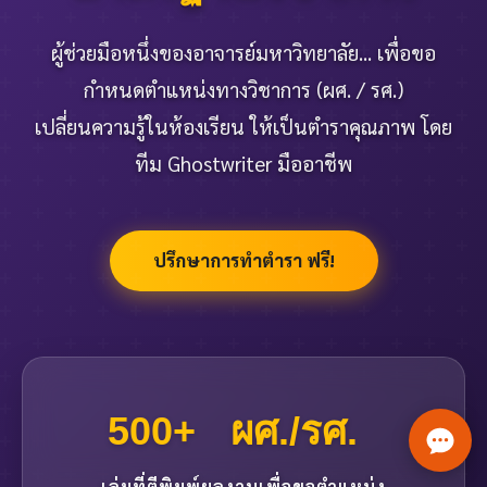
การให้คำปรึกษาเบื้องต้น
ผู้ช่วยมือหนึ่งของอาจารย์มหาวิทยาลัย... เพื่อขอ
การวางแผนและพัฒนาโครงร่าง
กำหนดตำแหน่งทางวิชาการ (ผศ. / รศ.)
การดำเนินงานวิจัย
การพัฒนาเนื้อหาและการแก้ไขวิทยานิพนธ์
เปลี่ยนความรู้ในห้องเรียน ให้เป็นตำราคุณภาพ โดย
การเตรียมตัวสำหรับการสอบ
ทีม Ghostwriter มืออาชีพ
ติดต่อเรา
ปรึกษาการทำตำรา ฟรี!
500+
ผศ./รศ.
Copyright © 2026 www.thesiseasy.com
เล่มที่ตีพิมพ์
ผลงานเพื่อขอตำแหน่ง