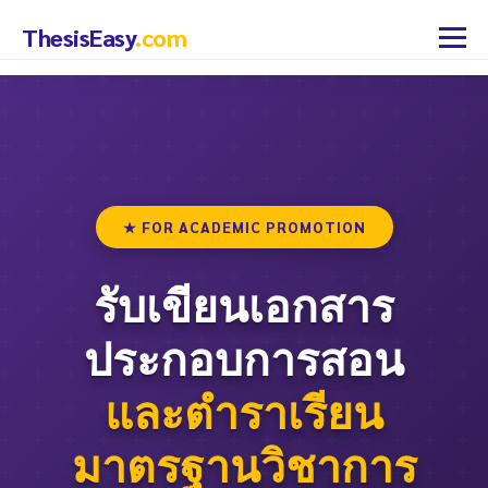
Skip
ThesisEasy
.com
to
Menu
content
หน้าแรก
ปัญหาของอาจารย์
ประเภทงาน
★ FOR ACADEMIC PROMOTION
ขั้นตอน
รับเขียนเอกสาร
Thesis Easy
ประกอบการสอน
คำถาม
เรามีทีมผู้เชี่ยวชาญที่เปี่ยมด้วยประสบการณ์และความรู้ในหลาก
หลายสาขาวิชา พร้อมให้คำปรึกษาและแนะนำคุณอย่างใกล้ชิดในทุก
และตำราเรียน
ขั้นตอนของการทำวิทยานิพนธ์
มาตรฐานวิชาการ
บริการที่คุณจะได้รับ