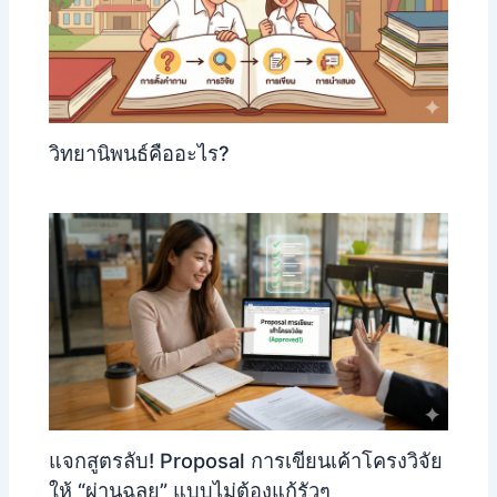
วิทยานิพนธ์คืออะไร?
แจกสูตรลับ! Proposal การเขียนเค้าโครงวิจัย
ให้ “ผ่านฉลุย” แบบไม่ต้องแก้รัวๆ