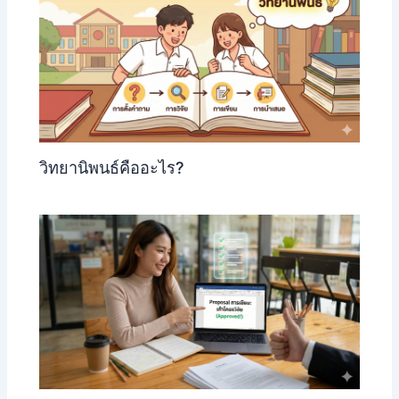
วิทยานิพนธ์คืออะไร?