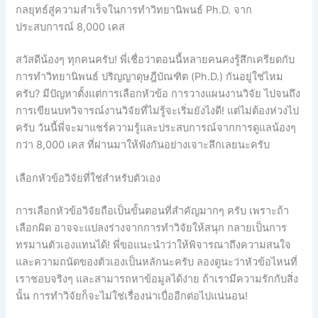
กลยุทธ์สู่ความสำเร็จในการทำวิทยานิพนธ์ Ph.D. จาก
ประสบการณ์ 8,000 เคส
สวัสดีน้องๆ ทุกคนครับ! พี่เชื่อว่าตอนนี้หลายคนคงรู้สึกเครียดกับ
การทำวิทยานิพนธ์ ปริญญาดุษฎีบัณฑิต (Ph.D.) กันอยู่ใช่ไหม
ครับ? มีปัญหาตั้งแต่การเลือกหัวข้อ การวางแผนงานวิจัย ไปจนถึง
การเขียนบทวิจารณ์งานวิจัยที่ไม่รู้จะเริ่มยังไงดี! แต่ไม่ต้องห่วงไป
ครับ วันนี้พี่จะมาแชร์ความรู้และประสบการณ์จากการดูแลน้องๆ
กว่า 8,000 เคส ที่ผ่านมาให้ฟังกันอย่างเจาะลึกเลยนะครับ
เลือกหัวข้อวิจัยที่ใช่สำหรับตัวเอง
การเลือกหัวข้อวิจัยถือเป็นขั้นตอนที่สำคัญมากๆ ครับ เพราะถ้า
เลือกผิด อาจจะแปลงร่างจากการทำวิจัยให้สนุก กลายเป็นการ
ทรมานตัวเองแทนได้! พี่ขอแนะนำว่าให้พิจารณาถึงความสนใจ
และความถนัดของตัวเองเป็นหลักนะครับ ลองดูนะว่าหัวข้อไหนที่
เราชอบจริงๆ และสามารถหาข้อมูลได้ง่าย ถ้าเรามีความรักกับสิ่ง
นั้น การทำวิจัยก็จะไม่ใช่เรื่องน่าเบื่ออีกต่อไปแน่นอน!