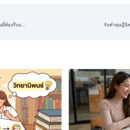
ปัญหาบัตรเลือกตั้งคนไทยในต่างแดน: สัญญาณเตือนที่ต้องรีบแก้ไข