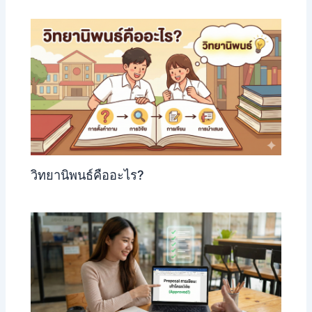
วิทยานิพนธ์คืออะไร?