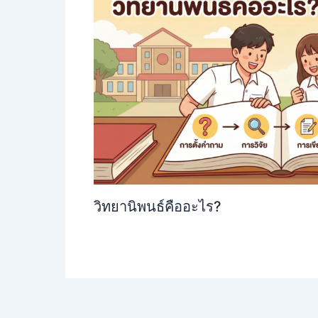
วิทยานิพนธ์คืออะไร?