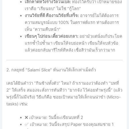
เลิกคาดหวังรางวัลโนเบล:
ท่องไว้ครับว่า เป้าหมายของ
เราคือ “เรียนจบ” ไม่ใช่ “กู้โลก”
งานวิจัยที่ดี คืองานวิจัยที่เสร็จ:
อาจารย์ไม่ได้ต้องการ
ความสมบูรณ์แบบ 100% ในดราฟต์แรก ท่านต้องการ
เห็น “ความคืบหน้า”
เขียนๆ ไปก่อน เดี๋ยวค่อยเกลา:
อย่ามัวแต่นั่งแก้ประโยค
แรกซ้ำไปซ้ำมา เขียนให้จบย่อหน้า เขียนให้จบหัวข้อ
แล้วค่อยกลับมารีไรท์ทีหลัง เชื่อสิว่ามันเร็วกว่ามาก
2. กลยุทธ์ “Salami Slice” หั่นงานให้เล็กเท่าเม็ดถั่ว
เคยได้ยินคำว่า “กินช้างทั้งตัว” ไหม? ถ้าเรามองว่าต้องทำ “บทที่
2” ให้เสร็จ สมองจะสั่งการทันทีว่า “ยากจัง ไว้ค่อยทำพรุ่งนี้” (แล้ว
พรุ่งนี้ก็ไม่มีจริง) วิธีแก้คือ ซอยเป้าหมายให้เล็กจนน่าขำ (Micro-
tasks) เช่น:
❌
เป้าหมาย:
วันนี้จะเขียนบทที่ 2
✅
เป้าหมาย:
วันนี้จะสรุป Paper ของคุณสมชาย 1