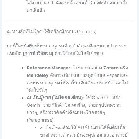
ได้งานมากกว่านั่งแช่หน้าคอมทั้งวันแต่สลับหน้าจอไป
มาเสียอีก
4. ทางลัดที่ไม่โกง: ใช้เครื่องมือทุ่นแรง (Tools)
ยุคนี้ใครนั่งพิมพ์บรรณานุกรมทีละตัวอักษรคือเชยมาก! การจะ
เร่งสปีด
[การทำวิจัยจบ]
ต้องใช้เทคโนโลยีเข้าช่วย
Reference Manager:
โปรแกรมอย่าง
Zotero
หรือ
Mendeley
คือพระเจ้า! มันช่วยดูดข้อมูล Paper และ
เจนบรรณานุกรมให้เราในคลิกเดียว ประหยัดเวลาไป
ได้เป็นวันๆ
AI เป็นผู้ช่วย (ไม่ใช่คนเขียน):
ใช้ ChatGPT หรือ
Gemini ช่วย “ไกด์” โครงสร้าง, ช่วยสรุปบทความ
ยาวๆ, หรือช่วยคิดคำเชื่อมประโยคสวยๆ
(Paraphrase)
> คำเตือน:
ห้ามให้ AI เขียนงานให้ทั้งดุ้นเด็ด
ขาด! เพราะสำนวนมันจะดูปลอม และอาจารย์