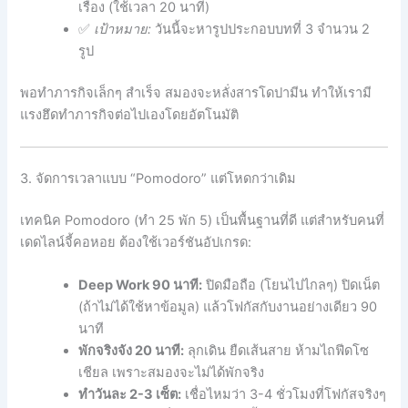
เรื่อง (ใช้เวลา 20 นาที)
✅
เป้าหมาย:
วันนี้จะหารูปประกอบบทที่ 3 จำนวน 2
รูป
พอทำภารกิจเล็กๆ สำเร็จ สมองจะหลั่งสารโดปามีน ทำให้เรามี
แรงฮึดทำภารกิจต่อไปเองโดยอัตโนมัติ
3. จัดการเวลาแบบ “Pomodoro” แต่โหดกว่าเดิม
เทคนิค Pomodoro (ทำ 25 พัก 5) เป็นพื้นฐานที่ดี แต่สำหรับคนที่
เดดไลน์จี้คอหอย ต้องใช้เวอร์ชันอัปเกรด:
Deep Work 90 นาที:
ปิดมือถือ (โยนไปไกลๆ) ปิดเน็ต
(ถ้าไม่ได้ใช้หาข้อมูล) แล้วโฟกัสกับงานอย่างเดียว 90
นาที
พักจริงจัง 20 นาที:
ลุกเดิน ยืดเส้นสาย ห้ามไถฟีดโซ
เชียล เพราะสมองจะไม่ได้พักจริง
ทำวันละ 2-3 เซ็ต:
เชื่อไหมว่า 3-4 ชั่วโมงที่โฟกัสจริงๆ