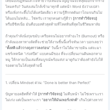
เคยมองปฏิทินแล้วใจหายวาบเหมือนวิญญาณจะหลุดออกจากร่าง
ไหมครับ? วันส่งเล่มใกล้เข้ามาทุกที แต่หน้า Word ยังว่างเปล่า
หรือเพิ่งกระดึ๊บไปได้แค่นิดเดียว ความรู้สึกกดดันถาโถมจนกินไม่
ได้นอนไม่หลับ… ใช่ครับ เราทุกคนต่างรู้ดีว่า
[การทำวิจัยจบ]
หรือธีซิสเนี่ย มันคือบอสตัวสุดท้ายที่โหดหินที่สุดในชีวิตมหาลัย
ถ้าคุณกำลังนั่งกุมขมับ เครียดจนไม่อยากทำอะไร (Burnout) หรือ
กำลังมองหาทางลัดที่จะช่วยให้งานชิ้นนี้เสร็จทันเวลา บอกเลยว่า
“ตั้งสติ แล้ววางถุงกาวลงก่อน”
วันนี้เราไม่ได้มาขายฝัน แต่จะมา
แชร์เทคนิค “เร่งสปีด” แบบคนมีของ ที่จะเปลี่ยนงานดินพอกหาง
หมู ให้กลายเป็นเล่มที่สมบูรณ์พร้อมส่ง! มาดูกันว่าต้องทำยังไงให้
รอดตายในโค้งสุดท้ายนี้
1. เปลี่ยน Mindset ด่วน: “Done is better than Perfect”
ปัญหายอดฮิตที่ทำให้
[การทำวิจัยจบ]
ไม่คืบหน้า ไม่ใช่เพราะเรา
ไม่เก่ง แต่เป็นเพราะเรา
“อยากให้มันเพอร์เฟกต์”
เกินไปต่างหาก!