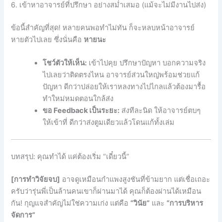
6. เข้าหาอาจารย์ที่ปรึกษา อย่างสม่ำเสมอ (แม้จะไม่มีงานไปส่ง)
ข้อนี้สำคัญที่สุด! หลายคนพอทำไม่ทัน ก็จะหลบหน้าอาจารย์
หายตัวไปเลย ซึ่งนั่นคือ
หายนะ
โชว์ตัวให้เห็น:
เข้าไปคุย ปรึกษาปัญหา บอกความจริง
ไปเลยว่าติดตรงไหน อาจารย์ส่วนใหญ่พร้อมช่วยแก้
ปัญหา ดีกว่าปล่อยให้เราหลงทางไปไกลแล้วต้องมารื้อ
ทำใหม่หมดตอนใกล้ส่ง
ขอ Feedback เป็นระยะ:
ส่งทีละนิด ให้อาจารย์ตบๆ
ให้เข้าที่ ดีกว่าส่งตูมเดียวแล้วโดนแก้ทั้งเล่ม
บทสรุป: คุณทำได้ แค่ต้องเริ่ม “เดี๋ยวนี้”
[การทำวิจัยจบ]
อาจดูเหมือนกำแพงสูงชันที่ข้ามยาก แต่เชื่อเถอะ
ครับว่ารุ่นพี่เป็นล้านคนเขาก็ผ่านมาได้ คุณก็ต้องผ่านได้เหมือน
กัน! กุญแจสำคัญไม่ใช่ความเก่ง แต่คือ
“วินัย”
และ
“การบริหาร
จัดการ”