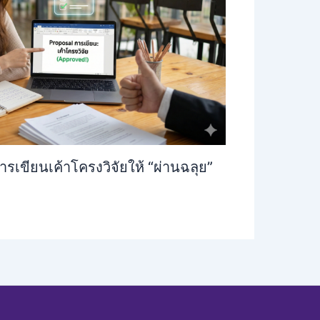
รเขียนเค้าโครงวิจัยให้ “ผ่านฉลุย”