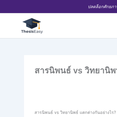
Skip
ปลดล็อกศักยภาพ
to
content
สารนิพนธ์ vs วิทยานิพน
สารนิพนธ์ vs วิทยานิพธ์ แตกต่างกันอย่างไร? ส