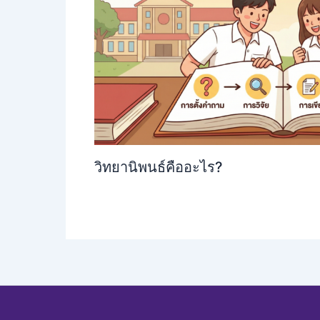
วิทยานิพนธ์คืออะไร?