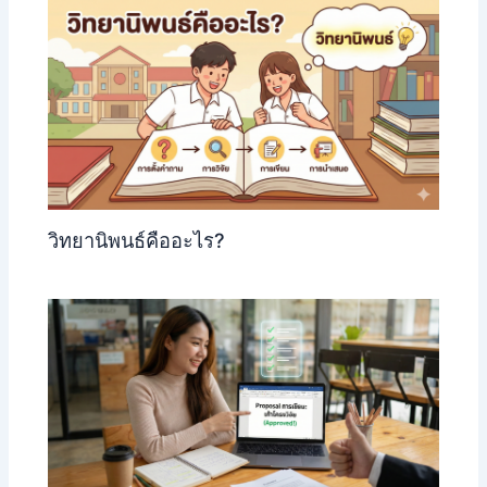
วิทยานิพนธ์คืออะไร?