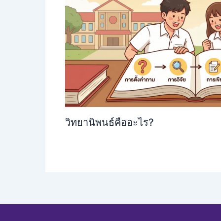
วิทยานิพนธ์คืออะไร?