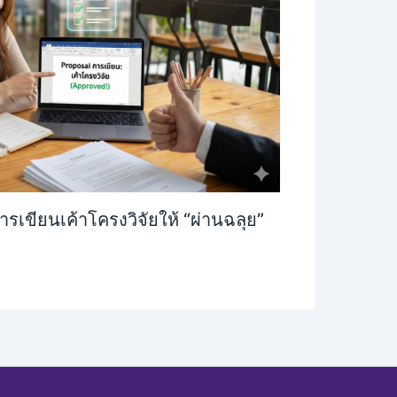
รเขียนเค้าโครงวิจัยให้ “ผ่านฉลุย”