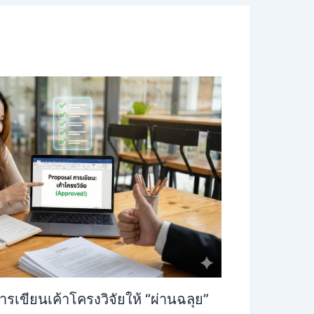
รเขียนเค้าโครงวิจัยให้ “ผ่านฉลุย”