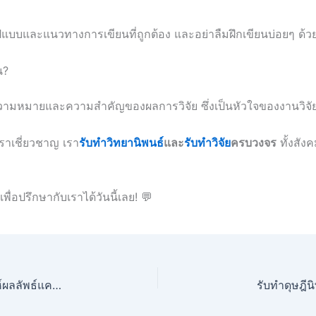
จรูปแบบและแนวทางการเขียนที่ถูกต้อง และอย่าลืมฝึกเขียนบ่อยๆ ด้
น?
ถึงความหมายและความสำคัญของผลการวิจัย ซึ่งเป็นหัวใจของงานวิจั
เราเชี่ยวชาญ เรา
รับทำวิทยานิพนธ์
และ
รับทำวิจัย
ครบวงจร
ทั้งสัง
เพื่อปรึกษากับเราได้วันนี้เลย! 💬
รับทำวิจัยโฆษณาและการส่งเสริมการขาย วิเคราะห์ผลลัพธ์แคมเปญ
รับทำดุษฎีน