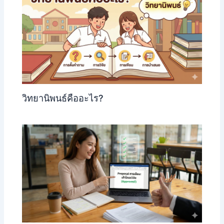
วิทยานิพนธ์คืออะไร?